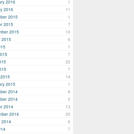
ary 2016
1
ry 2016
11
ber 2015
1
er 2015
7
mber 2015
10
t 2015
6
015
1
2015
7
015
22
2015
7
 2015
14
ary 2015
1
ber 2014
8
ber 2014
2
er 2014
13
mber 2014
20
t 2014
6
014
7