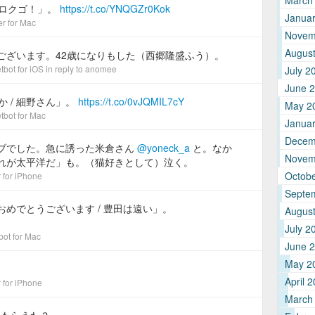
March
ーロクゴ！」。
https://t.co/YNQGZr0Kok
Janua
er for Mac
Novem
Augus
ございます。42歳になりもした（西郷隆盛ふう）。
tbot for iΟS
in reply to anomee
July 2
June 
 / 細野さん」。
https://t.co/0vJQMIL7cY
May 2
tbot for Mac
Janua
Decem
ブでした。急に誘った米倉さん
@yoneck_a
と。なか
Novem
れが太平洋だ」も。（猫好きとして）泣く。
Octob
r for iPhone
Septe
 おめでとうございます / 豊田は遠い」。
Augus
July 2
bot for Mac
June 
May 2
April 
r for iPhone
March