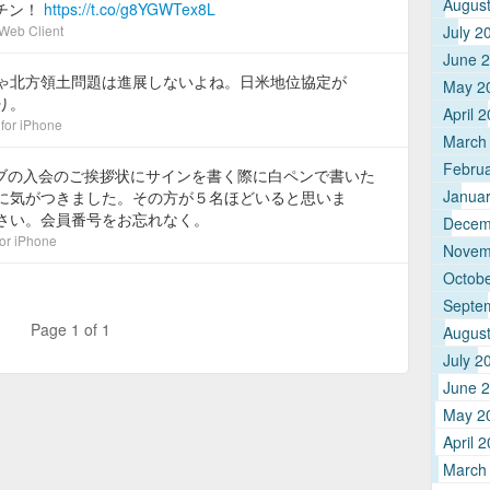
Augus
ーチン！
https://t.co/g8YGWTex8L
 Web Client
July 2
June 
ゃ北方領土問題は進展しないよね。日米地位協定が
May 2
り。
April 
 for iPhone
March
Febru
ラブの入会のご挨拶状にサインを書く際に白ペンで書いた
Janua
に気がつきました。その方が５名ほどいると思いま
さい。会員番号をお忘れなく。
Decem
for iPhone
Novem
Octob
Septe
Page 1 of 1
Augus
July 2
June 
May 2
April 
March