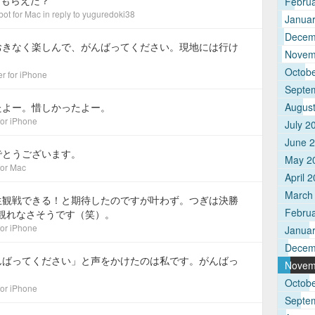
もらえた？
Febru
bot for Mac
in reply to yuguredoki38
Janua
Decem
おきなく楽しんで、がんばってください。現地には行け
Novem
Octob
er for iPhone
Septe
たよー。惜しかったよー。
Augus
 for iPhone
July 2
June 
でとうございます。
May 2
 for Mac
April 
March
生観戦できる！と期待したのですが叶わず。つぎは決勝
Febru
観れなさそうです（笑）。
 for iPhone
Janua
Decem
んばってください」と声をかけたのは私です。がんばっ
Novem
Octob
 for iPhone
Septe