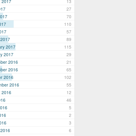
t 2017
13
017
27
2017
70
017
110
2017
57
 2017
89
ary 2017
115
ry 2017
29
ber 2016
21
ber 2016
65
er 2016
102
mber 2016
55
t 2016
12
016
46
2016
5
016
2
2016
3
 2016
6