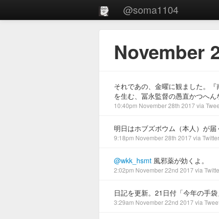
@soma1104
November 
それであの、金曜に観ました。『
を生む、冨永監督の愚直かつへん
10:40pm November 28th 2017
via
Twee
明日はホブズボウム（本人）が届
9:18pm November 28th 2017
via
Twitte
@wkk_hsmt
風邪薬が効くよ。
2:02pm November 22nd 2017
via
Twitt
日記を更新。21日付「今年の手
3:29am November 22nd 2017
via
Tweet