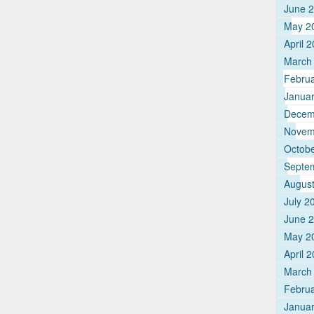
June 
May 2
April 
March
Febru
Janua
Decem
Novem
Octob
Septe
Augus
July 2
June 
May 2
April 
March
Febru
Janua