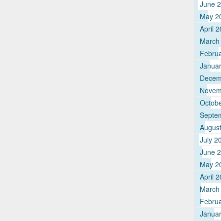
June 
May 2
April 
March
Febru
Janua
Decem
Novem
Octob
Septe
Augus
July 2
June 
May 2
April 
March
Febru
Janua