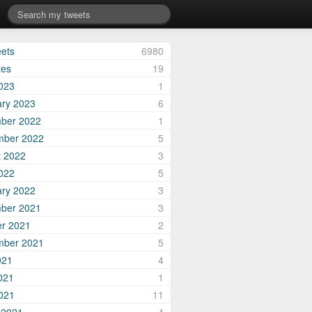
eets
6980
tes
19
2023
1
ary 2023
6
ber 2022
1
mber 2022
5
t 2022
3
2022
5
ary 2022
3
ber 2021
3
er 2021
2
mber 2021
5
021
4
021
1
2021
11