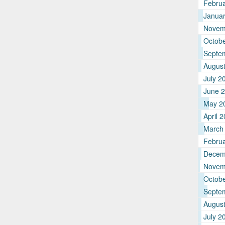
Febru
Janua
Novem
Octob
Septe
Augus
July 2
June 
May 2
April 
March
Febru
Decem
Novem
Octob
Septe
Augus
July 2