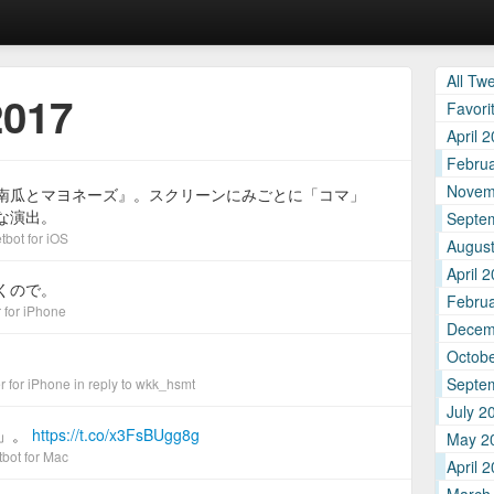
All Tw
2017
Favori
April 
Febru
Novem
南瓜とマヨネーズ』。スクリーンにみごとに「コマ」
な演出。
Septe
tbot for iΟS
Augus
April 
くので。
Febru
r for iPhone
Decem
Octob
Septe
er for iPhone
in reply to wkk_hsmt
July 2
袋」。
https://t.co/x3FsBUgg8g
May 2
bot for Mac
April 