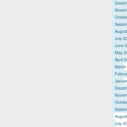
Decem
Novem
Octob
Septe
Augus
July 2
June 
May 2
April 
March
Febru
Janua
Decem
Novem
Octob
Septe
Augus
July 2