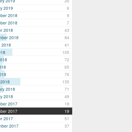
ary 2019
26
ry 2019
6
ber 2018
9
ber 2018
7
er 2018
43
mber 2018
84
t 2018
41
018
105
2018
72
018
65
2018
76
 2018
135
ary 2018
71
ry 2018
49
ber 2017
18
ber 2017
19
er 2017
51
mber 2017
37