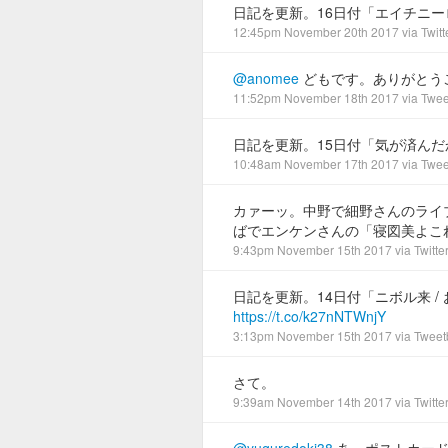
日記を更新。16日付「エイチニ
12:45pm November 20th 2017
via
Twitt
@anomee
どもです。ありがとう
11:52pm November 18th 2017
via
Twee
日記を更新。15日付「気が済んだか
10:48am November 17th 2017
via
Twee
カァーッ。中野で細野さんのライ
ばでエンケンさんの「寝図美よこ
9:43pm November 15th 2017
via
Twitte
日記を更新。14日付「ニボル来 /
https://t.co/k27nNTWnjY
3:13pm November 15th 2017
via
Tweet
さて。
9:39am November 14th 2017
via
Twitte